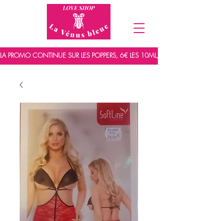
LA PROMO CONTINUE SUR LES POPPERS, 6€ LES 10ML, 7,5€ LES 15ML ET 9,5