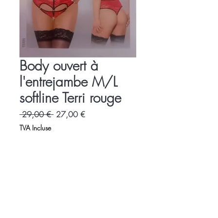
Body ouvert à
l'entrejambe M/L
softline Terri rouge
Prix
Prix
 29,00 € 
27,00 €
original
promotionnel
TVA Incluse
Accueil
Charte
Espace Libertin
Promotions
Evènements
Accès - contact
LOVE SHOP LA VENUS BLEUE