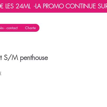
 LES 24ML  -
ès - contact
Charte
rt S/M penthouse
Prix
€
promotionnel