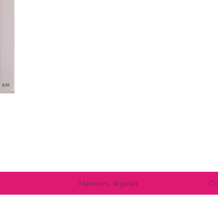
LOVE SHOP LA
harte
5 avenue de l
86000 P
romotions
Tél : 05 6
Boutique, esp
ccès - contact
ouvert à tous : femmes, couples, homm
Mentions légales
Co