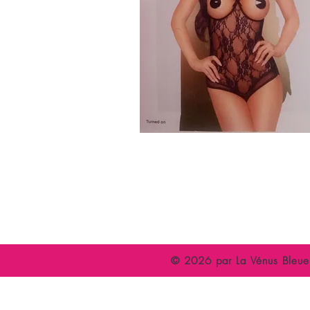
Accueil
C
Espace Libertin
P
Evènements
A
© 2026 par La Vénus Bleue