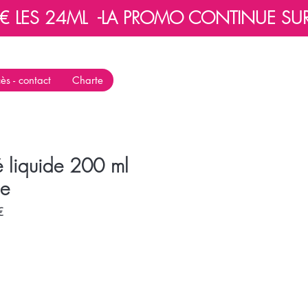
 LES 24ML  -
ès - contact
Charte
 liquide 200 ml
se
Prix
€
promotionnel