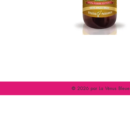
Accueil
C
Espace Libertin
P
Evènements
A
© 2026 par La Vénus Bleue