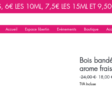
6€ LES 10ML, 7,5€ LES 15ML ET 9,50€
Accueil
Espace libertin
Evènements
Boutique
Acc
Bois bandé
arome frai
Prix
 24,00 € 
18,00 
original
TVA Incluse