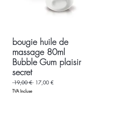
bougie huile de
massage 80ml
Bubble Gum plaisir
secret
Prix
Prix
 19,00 € 
17,00 €
original
promotionnel
TVA Incluse
Accueil
Charte
Espace Libertin
Promotions
Evènements
Accès - contact