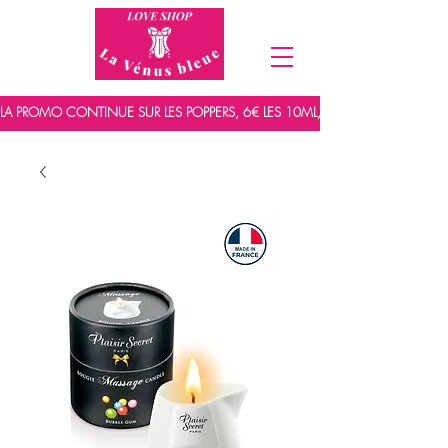
LA PROMO CONTINUE SUR LES POPPERS, 6€ LES 10ML, 7,5€ LES 15ML ET 9,5