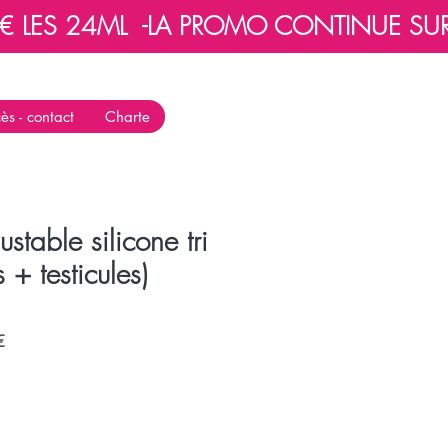
 LES 24ML  -
ès - contact
Charte
ustable silicone tri
 + testicules)
Prix
€
promotionnel