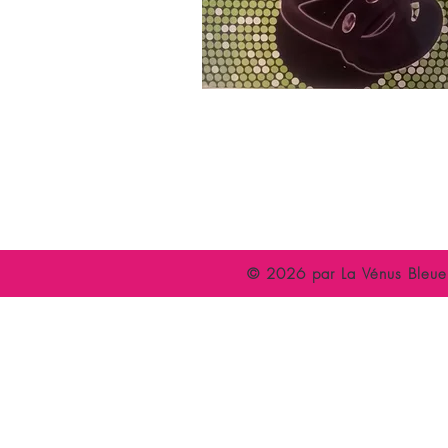
Accueil
C
Espace Libertin
P
Evènements
A
© 2026 par La Vénus Bleue