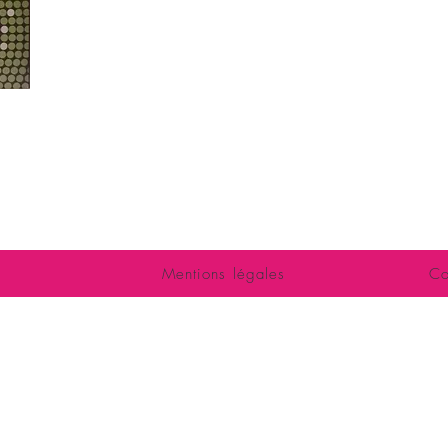
LOVE SHOP LA
harte
5 avenue de l
86000 P
romotions
Tél : 05 6
Boutique, esp
ccès - contact
ouvert à tous : femmes, couples, homm
Mentions légales
Co