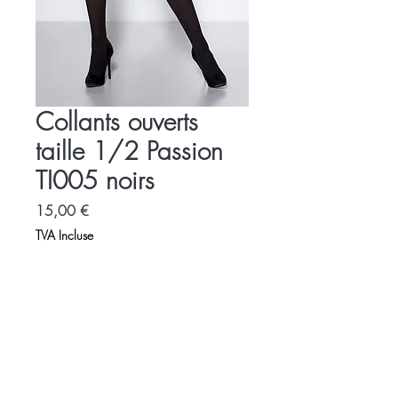
Collants ouverts
taille 1/2 Passion
TI005 noirs
Prix
15,00 €
TVA Incluse
Accueil
Charte
Espace Libertin
Promotions
Evènements
Accès - contact
LOVE SHOP LA VENUS BLEUE