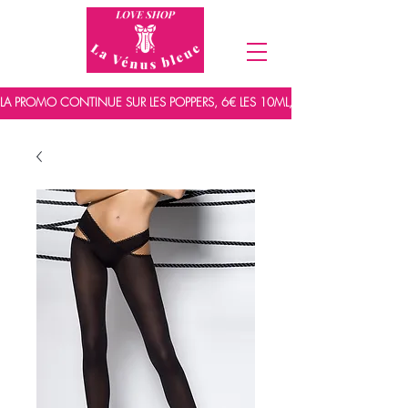
LA PROMO CONTINUE SUR LES POPPERS, 6€ LES 10ML, 7,5€ LES 15ML ET 9,5