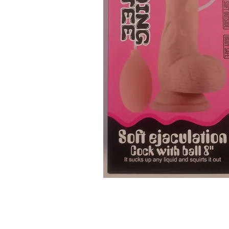
Accueil
C
Espace Libertin
P