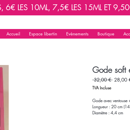
6€ LES 10ML, 7,5€ LES 15ML ET 9,50€
Accueil
Espace libertin
Evènements
Boutique
Acc
Gode soft 
Prix
 32,00 € 
28,00 
original
TVA Incluse
Gode avec ventouse + 
Longueur : 20 cm (14 
Diamètre : 4,4 cm