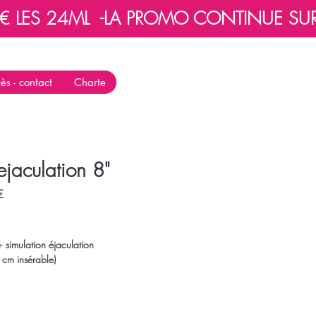
 LES 24ML  -
ès - contact
Charte
ejaculation 8"
Prix
€
promotionnel
simulation éjaculation
cm insérable)