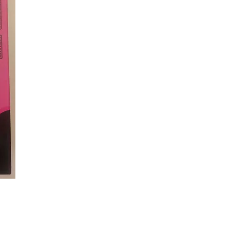
LOVE SHOP LA
harte
5 avenue de l
86000 P
romotions
Tél : 05 6