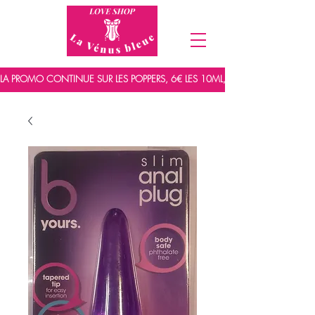
LA PROMO CONTINUE SUR LES POPPERS, 6€ LES 10ML, 7,5€ LES 15ML ET 9,5