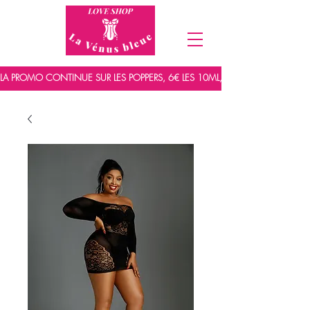
LA PROMO CONTINUE SUR LES POPPERS, 6€ LES 10ML, 7,5€ LES 15ML ET 9,5