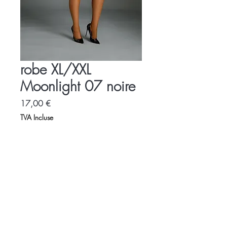
robe XL/XXL
Moonlight 07 noire
Prix
17,00 €
TVA Incluse
Accueil
Charte
Espace Libertin
Promotions
Evènements
Accès - contact
LOVE SHOP LA VENUS BLEUE
5 avenue de la libération
86000 POITIERS