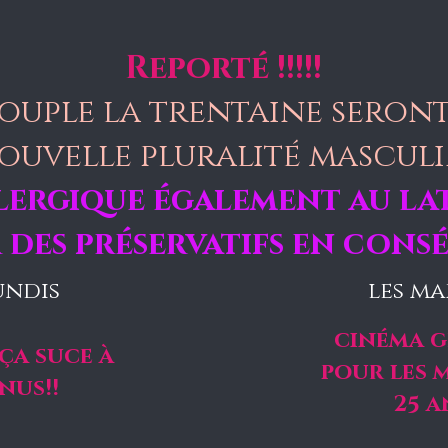
Reporté !!!!!
 couple la trentaine seron
ouvelle pluralité masculi
llergique également au lat
 des préservatifs en con
undis
les ma
cinéma g
 ça suce à
pour les 
nus!!
25 a