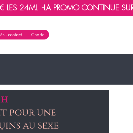
 LES 24ML  -
ès - contact
Charte
1h
nt pour une
uins au sexe