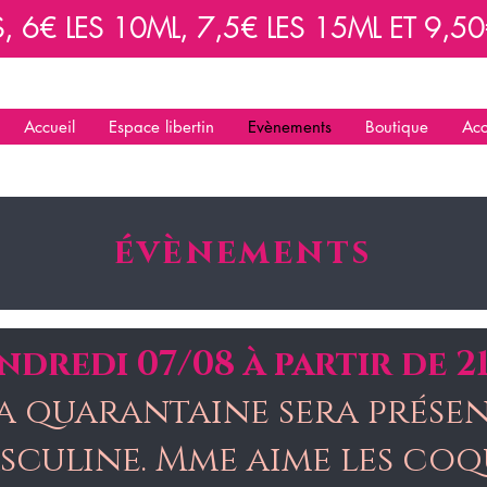
6€ LES 10ML, 7,5€ LES 15ML ET 9,50€
Accueil
Espace libertin
Evènements
Boutique
Acc
évènements
ndredi 07/08 à partir de 2
a quarantaine sera prése
sculine. Mme aime les coq