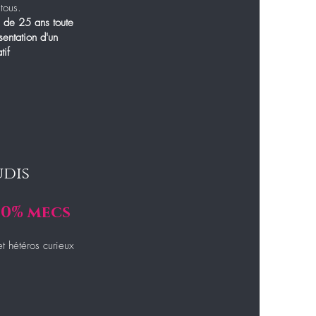
tous.
s de 25 ans toute
sentation d'un
tif
udis
00% mecs
t hétéros curieux