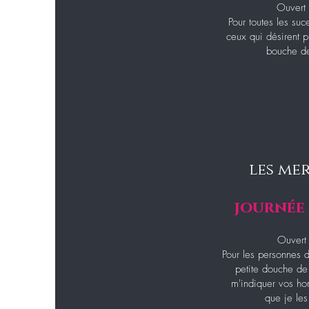
Ouvert 
Pour toutes les suc
ceux qui désirent p
bouche de
les me
journée
Ouvert 
Pour les personnes d
petite douche de
m'indiquer vos ho
que je les