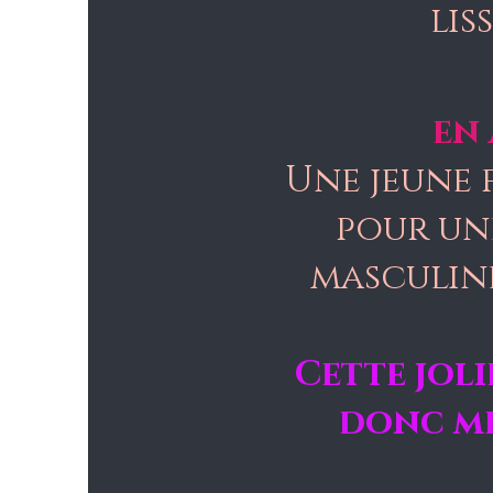
lis
en
Une jeune 
pour une
masculine
Cette joli
donc me