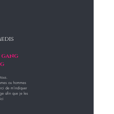
medis
 gang
ng
tous.
emmes ou hommes
erci de m'indiquer
ge afin que je les
ici