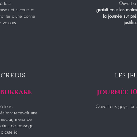
à tous.
Ouvert à 
euses et suceurs et
gratuit pour les moin
rofiter d'une bonne
la journée sur pré
 velours.
justifica
rcredis
les je
 bukkake
journée 1
à tous.
Ouvert aux gays, bi e
ésirant recevoir une
 nectar, merci de
raires de passage
 ajoute ici