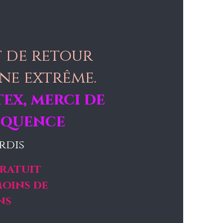
t de retour
ne extrême.
ex, merci de
séquence
rdis
ratuit
moins de
ns