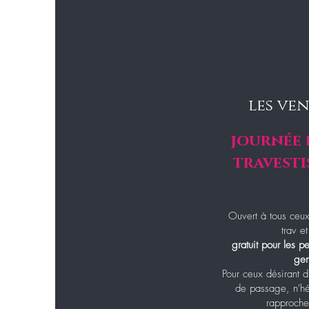
les ve
journée 
travesti
Ouvert à tous ceux
trav et
gratuit pour les 
gen
Pour ceux désirant di
de passage, n'hé
rapproche