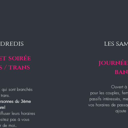
ndredis
les sa
et soirée
journée
s / trans
ba
Ouvert à 
 qui sont branchés
pour les couples, f
 trans.
passifs intéressés, m
personnes du 3ème
vos horaires de passa
re!
ajoute 
ffuser leurs horaires
sitez pas à vous
r de moi
.