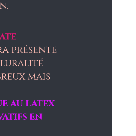
on.
ate
ra présente
luralité
breux mais
ue au latex
atifs en