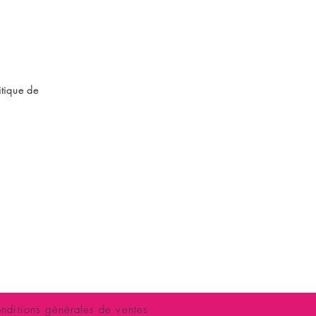
itique de
 VENUS BLEUE
a libération
OITIERS
4 72 29 88
ace libertin.
es, trav, trans, hétéros, bi, gays...
nditions générales de ventes