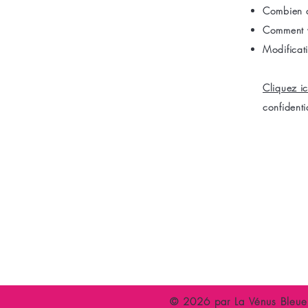
Combien d
Comment v
Modificati
Cliquez ic
confidentia
Accueil
C
Espace Libertin
P
Evènements
A
© 2026 par La Vénus Bleue