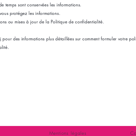
e temps sont conservées les informations.
ous protégez les informations.
ons ou mises à jour de la Politique de confidentialité.
i
pour des informations plus détaillées sur comment formuler votre pol
lité.
LOVE SHOP LA
harte
5 avenue de l
86000 P
romotions
Tél : 05 6
Boutique, esp
ccès - contact
ouvert à tous : femmes, couples, homm
Mentions légales
Co