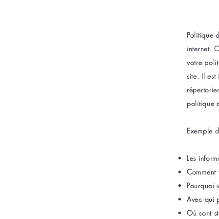
Politique 
internet. 
votre poli
site. Il e
répertorie
politique 
Exemple d
Les inform
Comment vo
Pourquoi v
Avec qui p
Où sont s