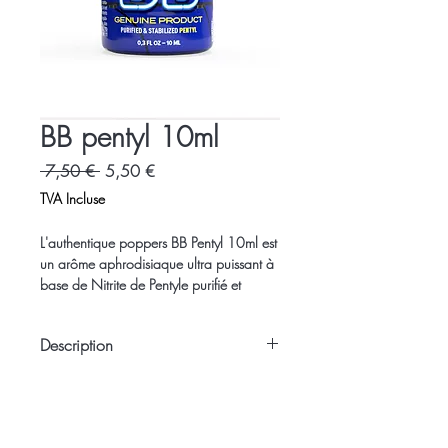
BB pentyl 10ml
Prix
Prix
 7,50 € 
5,50 €
original
promotionnel
TVA Incluse
L'authentique poppers BB Pentyl 10ml est
un arôme aphrodisiaque ultra puissant à
base de Nitrite de Pentyle purifié et
stabilisé.
Description
Utilisation :
Ouvrir le flacon et laisser l’arôme du
Attention, le Poppers BB Pentyl contient
poppers se diffuser dans la pièce.
du nitrite de Pentyle et son abus est
dangereux.
Effets du Poppers :