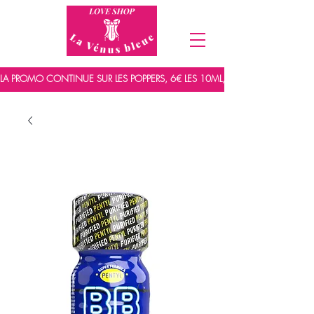
LA PROMO CONTINUE SUR LES POPPERS, 6€ LES 10ML, 7,5€ LES 15ML ET 9,5