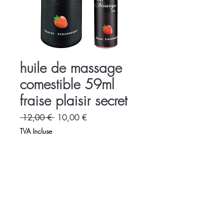
huile de massage
comestible 59ml
fraise plaisir secret
Prix
Prix
 12,00 € 
10,00 €
original
promotionnel
TVA Incluse
Accueil
Charte
Espace Libertin
Promotions
Evènements
Accès - contact
LOVE SHOP LA VENUS BLEUE