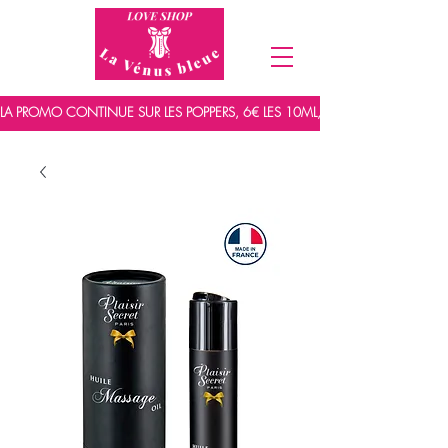
LA PROMO CONTINUE SUR LES POPPERS, 6€ LES 10ML, 7,5€ LES 15ML ET 9,5