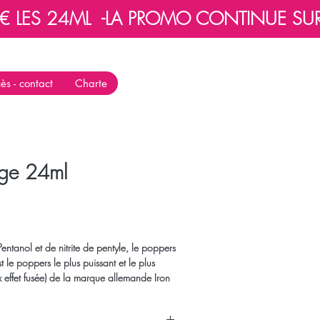
 LES 24ML  -
ès - contact
Charte
ouge 24ml
rix
promotionnel
ntanol et de nitrite de pentyle, le poppers
st le poppers le plus puissant et le plus
 effet fusée) de la marque allemande Iron
 est proposé en flacon aluminium incassable