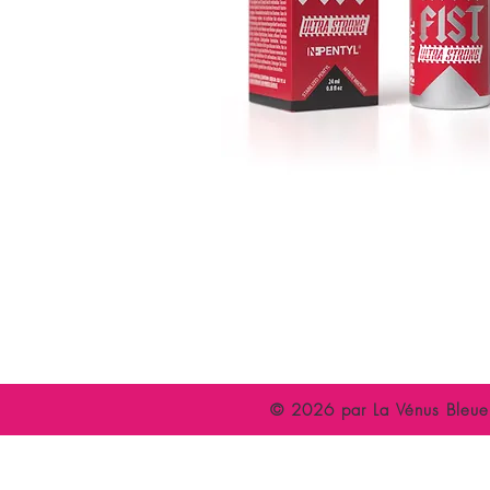
Accueil
C
Espace Libertin
P
Evènements
A
© 2026 par La Vénus Bleue