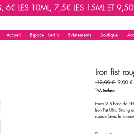
6€ LES 10ML, 7,5€ LES 15ML ET 9,50€
Accueil
Espace libertin
Evènements
Boutique
Acc
Iron fist r
Prix
P
 12,00 € 
9,00 €
original
TVA Incluse
Formulé à base de N-Pe
Iron Fist Ultra Strong e
rapide (avec le fameux
Fist !
Iron Fist Ultra Strong