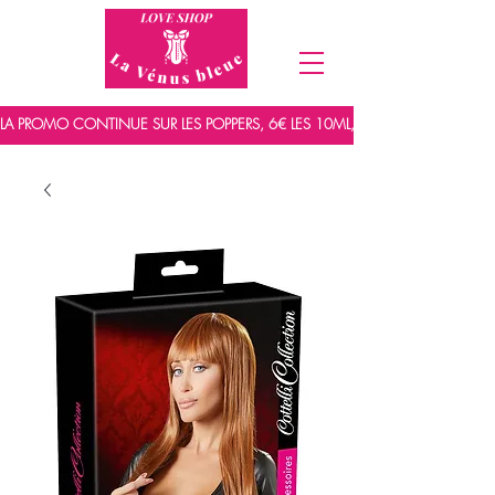
LA PROMO CONTINUE SUR LES POPPERS, 6€ LES 10ML, 7,5€ LES 15ML ET 9,5