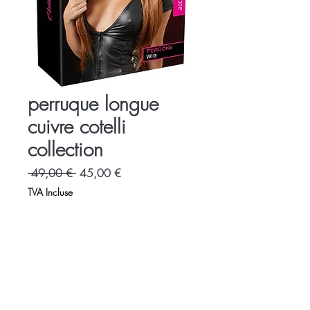
perruque longue
cuivre cotelli
collection
Prix
Prix
 49,00 € 
45,00 €
original
promotionnel
TVA Incluse
Accueil
Charte
Espace Libertin
Promotions
Evènements
Accès - contact