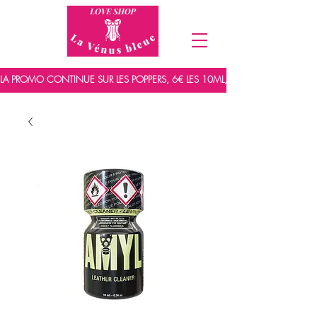
LA PROMO CONTINUE SUR LES POPPERS, 6€ LES 10ML, 7,5€ LES 15ML ET 9,5